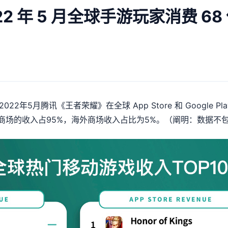
：2022 年 5 月全球手游玩家消费 
2022年5月腾讯《王者荣耀》在全球 App Store 和 Google
OS商场的收入占95%，海外商场收入占比为5%。（阐明：数据