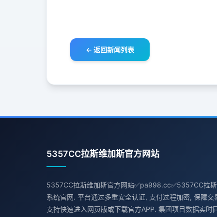
← 返回新闻列表
5357CC拉斯维加斯官方网站
5357CC拉斯维加斯官方网站✅pa998.cc✅5357C
系统官网. 平台通过多重安全认证, 支付过程加密, 保障交
支持快速进入网页版或下载官方APP. 集团项目数据实时