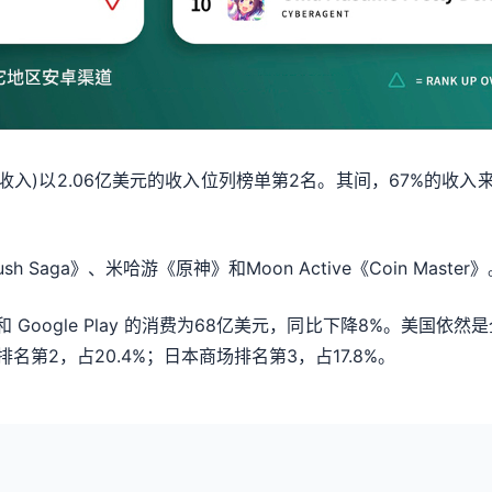
精英》收入)以2.06亿美元的收入位列榜单第2名。其间，67%的收
h Saga》、米哈游《原神》和Moon Active《Coin Master
re 和 Google Play 的消费为68亿美元，同比下降8%。美
名第2，占20.4%；日本商场排名第3，占17.8%。