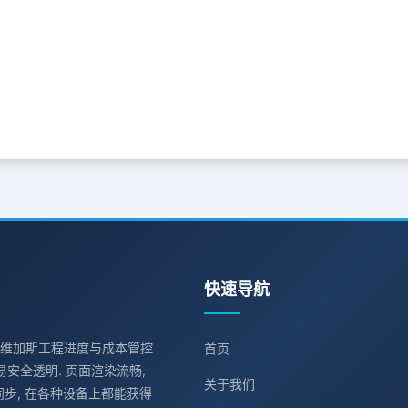
快速导航
C拉斯维加斯工程进度与成本管控
首页
易安全透明. 页面渲染流畅,
关于我们
同步, 在各种设备上都能获得