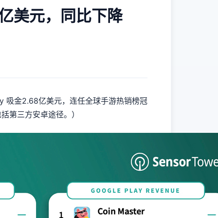
68 亿美元，同比下降
 Play 吸金2.68亿美元，连任全球手游热销榜冠
不包括第三方安卓途径。）