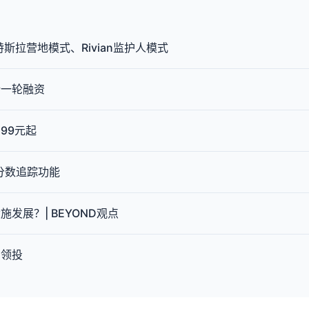
l、特斯拉营地模式、Rivian监护人模式
新一轮融资
99元起
运动分数追踪功能
发展？| BEYOND观点
资领投