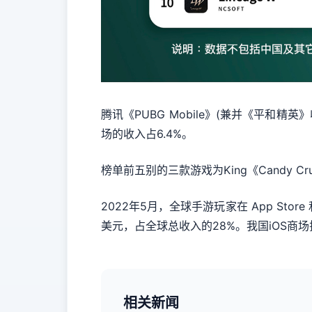
腾讯《PUBG Mobile》(兼并《平和
场的收入占6.4%。
榜单前五别的三款游戏为King《Candy Crus
2022年5月，全球手游玩家在 App Sto
美元，占全球总收入的28%。我国iOS商场排
相关新闻