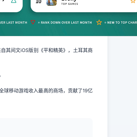
入来自其间文iOS版别《平和精英》，土耳其商
》。
国依然是全球移动游戏收入最高的商场，贡献了19亿