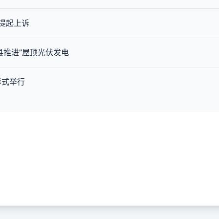
款提起上诉
县推进”屋顶光伏发电
形式举行