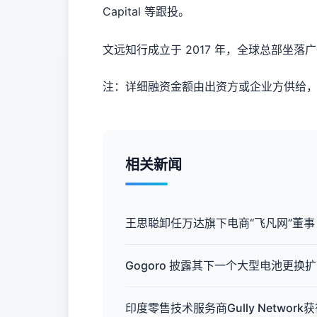
Capital 等跟投。
文远知行成立于 2017 年，全球总部坐
注：详细融资金额由出资方或企业方供给
相关新闻
王思聪卸任万达旗下电商“飞凡网”董事
Gogoro 披露其下一个大型电池更换
印度零售技术服务商Gully Network