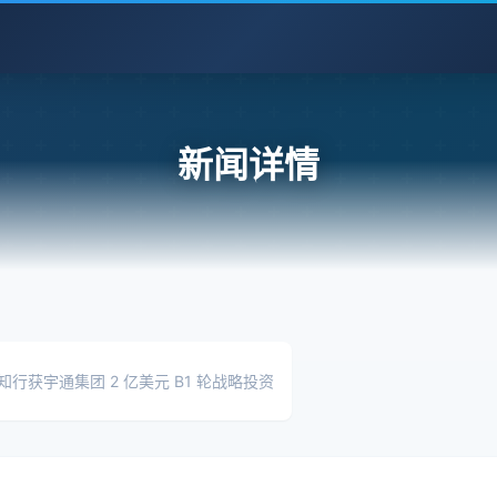
新闻详情
行获宇通集团 2 亿美元 B1 轮战略投资