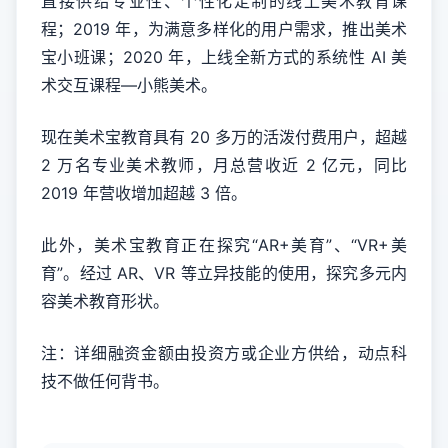
直接供给专业性、个性化定制的线上美术教育课
程；2019 年，为满意多样化的用户需求，推出美术
宝小班课；2020 年，上线全新方式的系统性 AI 美
术交互课程—小熊美术。
现在美术宝教育具有 20 多万的活泼付费用户，超越
2 万名专业美术教师，月总营收近 2 亿元，同比
2019 年营收增加超越 3 倍。
此外，美术宝教育正在探究“AR+美育”、“VR+美
育”。经过 AR、VR 等立异技能的使用，探究多元内
容美术教育形状。
注：详细融资金额由投资方或企业方供给，动点科
技不做任何背书。