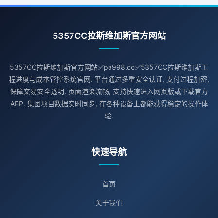
5357CC拉斯维加斯官方网站
5357CC拉斯维加斯官方网站✅pa998.cc✅5357CC拉斯维加斯工
程进度与成本管控系统官网. 平台通过多重安全认证, 支付过程加密,
保障交易安全透明. 页面渲染流畅, 支持快速进入网页版或下载官方
APP. 集团项目数据实时同步, 在各种设备上都能获得稳定的操作体
验.
快速导航
首页
关于我们