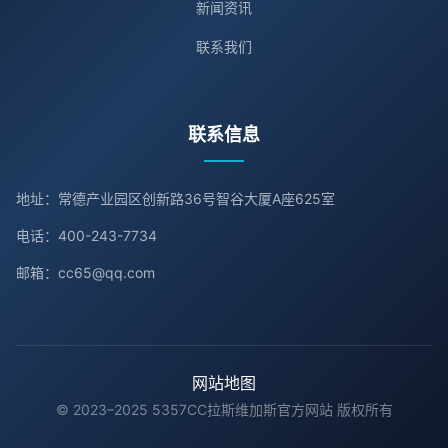
新闻资讯
联系我们
联系信息
地址：常德产业园区创新路36号智谷大厦A座625室
电话：400-243-7734
邮箱：cc65@qq.com
网站地图
© 2023–2025 5357CC拉斯维加斯官方网站 版权所有