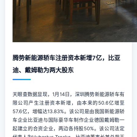
腾势新能源轿车注册资本新增7亿，比亚
迪、戴姆勒为两大股东
天眼查数据显现，1月14日，深圳腾势新能源轿车有
限公司产生注册资本新增，由本来的50.6亿增至
57.6亿，增幅达13.83%。该公司是由我国新能源轿
车企业比亚迪与国际豪华车制作企业德国戴姆勒一
起建立的合资企业，两边各持股50%。该公司法定