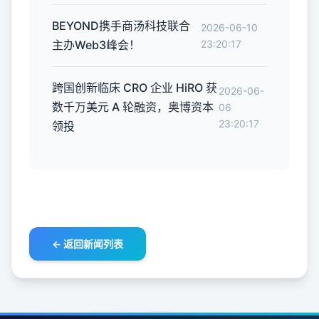
BEYOND携手商汤科技联合
2026-06-10
主办Web3峰会！
23:20:17
跨国创新临床 CRO 企业 HiRO 获
2026-06-
数千万美元 A 轮融资，奥博资本
06
23:20:17
领投
← 返回新闻列表