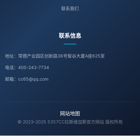
联系我们
联系信息
地址：常德产业园区创新路36号智谷大厦A座625室
电话：400-243-7734
邮箱：cc65@qq.com
网站地图
© 2023–2025 5357CC拉斯维加斯官方网站 版权所有