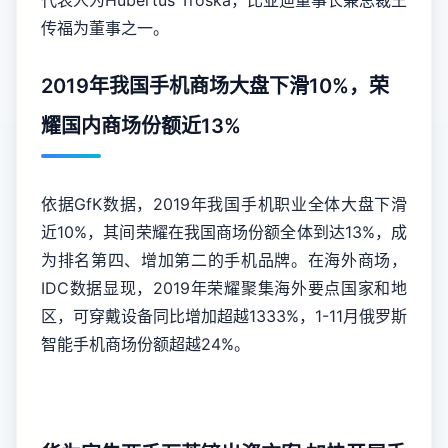
代表人为Hubertus Troska，比亚迪董事长兼总裁王
传福为董事之一。
2019年我国手机商场大盘下滑10%，荣
耀国内商场份额近13%
依据GfK数据，2019年我国手机职业全体大盘下滑
近10%，其间荣耀在我国商场份额全体到达13%，成
为排名第四、增加第二的手机品牌。在海外商场，
IDC数据显现，2019年荣耀聚集海外要点国家和地
区，可穿戴设备同比增加超越1333%，1-11月俄罗斯
智能手机商场份额超越24%。