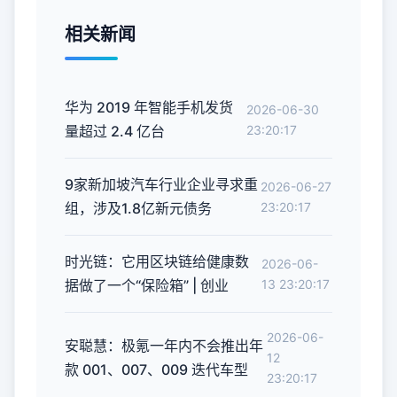
相关新闻
华为 2019 年智能手机发货
2026-06-30
量超过 2.4 亿台
23:20:17
9家新加坡汽车行业企业寻求重
2026-06-27
组，涉及1.8亿新元债务
23:20:17
时光链：它用区块链给健康数
2026-06-
据做了一个“保险箱” | 创业
13 23:20:17
2026-06-
安聪慧：极氪一年内不会推出年
12
款 001、007、009 迭代车型
23:20:17