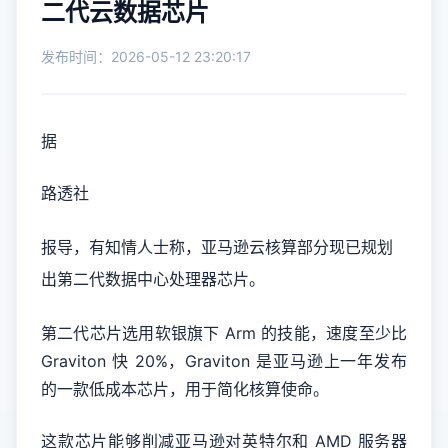
二代云数据芯片
发布时间：2026-05-12 23:20:17
据
路透社
报导，有知情人士称，亚马逊云核算部分现已规划
出第二代数据中心处理器芯片。
第二代芯片选用软银旗下 Arm 的技能，速度至少比
Graviton 快 20%，Graviton 是亚马逊上一年发布
的一款低成本芯片，用于简化核算使命。
这款芯片能够削减亚马逊对英特尔和 AMD 服务器