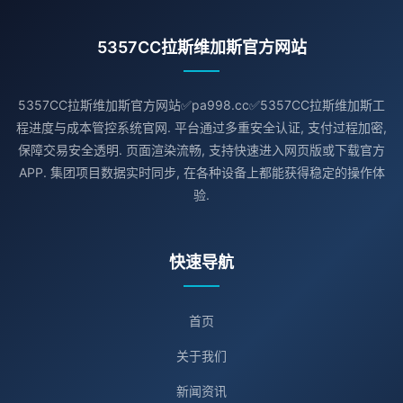
5357CC拉斯维加斯官方网站
5357CC拉斯维加斯官方网站✅pa998.cc✅5357CC拉斯维加斯工
程进度与成本管控系统官网. 平台通过多重安全认证, 支付过程加密,
保障交易安全透明. 页面渲染流畅, 支持快速进入网页版或下载官方
APP. 集团项目数据实时同步, 在各种设备上都能获得稳定的操作体
验.
快速导航
首页
关于我们
新闻资讯