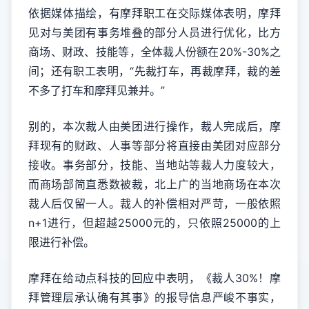
依据媒体描绘，有摩拜职工在交际媒体表明，摩拜
见对与美团有事务堆叠的部分人员进行优化，比方
商场、财政、技能等，全体裁人份额在20%-30%之
间；还有职工表明，“先裁打车，再裁摩拜，裁的差
不多了打车和摩拜见兼并。”
别的，本次裁人由美团进行操作，裁人完成后，摩
拜现有的财政、人事等部分将直接由美团对应部分
接收。事务部分，技能、当地站等裁人力度较大，
而商场部简直悉数被裁，北上广的当地商场在本次
裁人后仅留一人。裁人的补偿相对严苛，一般依照
n+1进行，但超越25000元的，只依照25000的上
限进行补偿。
摩拜在给动点科技的回应中表明，《裁人30%！摩
拜管理层承认确有其事》的报导信息严峻不事实，