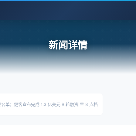
新闻详情
；健客宣布完成 1.3 亿美元 B 轮融资|早 8 点档