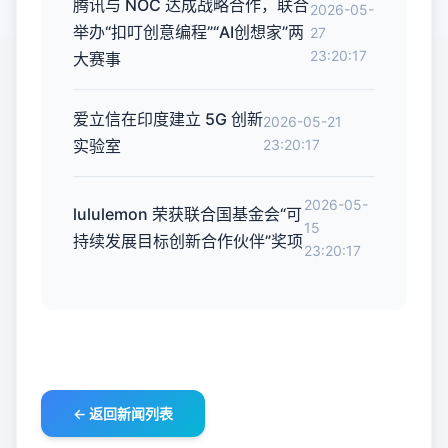
腾讯与 NOC 达成战略合作，联合
2026-05-
举办“扣叮创意编程”“AI创想家”两
27
23:20:17
大赛事
爱立信在印度建立 5G 创新
2026-05-21
实验室
23:20:17
2026-05-
lululemon 荣获联合国基金会“可
15
持续发展目标创新合作伙伴”奖项
23:20:17
← 返回新闻列表