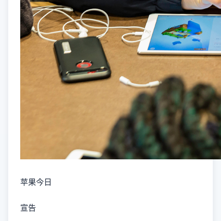
苹果今日
宣告