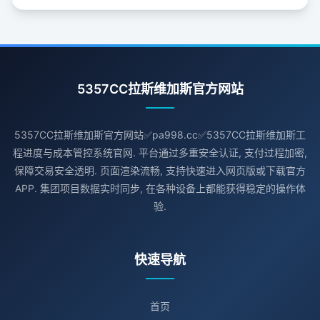
5357CC拉斯维加斯官方网站
5357CC拉斯维加斯官方网站✅pa998.cc✅5357CC拉斯维加斯工
程进度与成本管控系统官网. 平台通过多重安全认证, 支付过程加密,
保障交易安全透明. 页面渲染流畅, 支持快速进入网页版或下载官方
APP. 集团项目数据实时同步, 在各种设备上都能获得稳定的操作体
验.
快速导航
首页