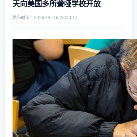
天向美国多所聋哑学校开放
发布时间：2026-05-16 23:20:17