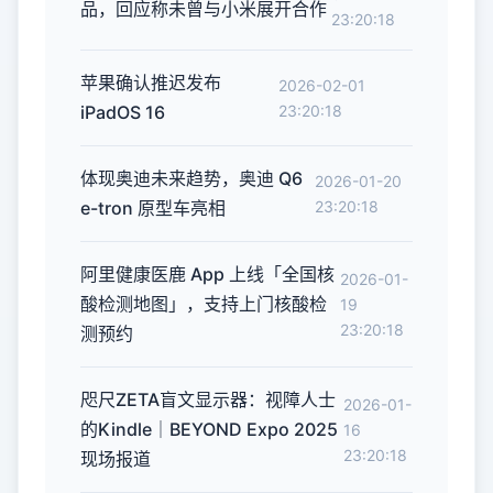
品，回应称未曾与小米展开合作
23:20:18
苹果确认推迟发布
2026-02-01
iPadOS 16
23:20:18
体现奥迪未来趋势，奥迪 Q6
2026-01-20
e-tron 原型车亮相
23:20:18
阿里健康医鹿 App 上线「全国核
2026-01-
酸检测地图」，支持上门核酸检
19
23:20:18
测预约
咫尺ZETA盲文显示器：视障人士
2026-01-
的Kindle｜BEYOND Expo 2025
16
23:20:18
现场报道