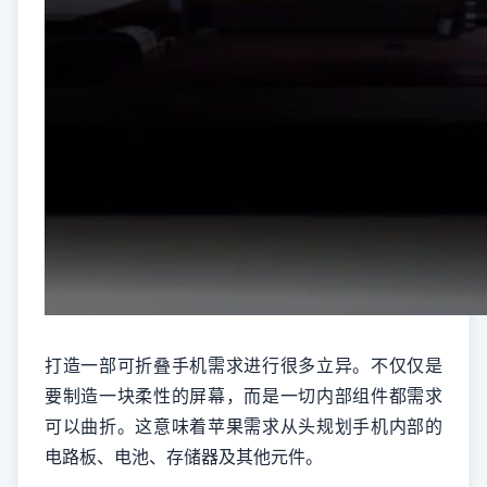
打造一部可折叠手机需求进行很多立异。不仅仅是
要制造一块柔性的屏幕，而是一切内部组件都需求
可以曲折。这意味着苹果需求从头规划手机内部的
电路板、电池、存储器及其他元件。