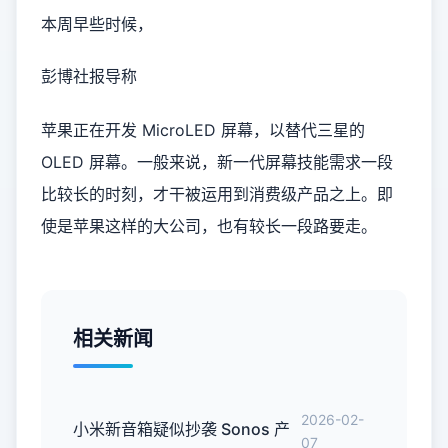
本周早些时候，
彭博社报导称
苹果正在开发 MicroLED 屏幕，以替代三星的
OLED 屏幕。一般来说，新一代屏幕技能需求一段
比较长的时刻，才干被运用到消费级产品之上。即
使是苹果这样的大公司，也有较长一段路要走。
相关新闻
2026-02-
小米新音箱疑似抄袭 Sonos 产
07