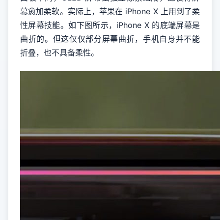
幕愈加柔软。实际上，苹果在 iPhone X 上用到了柔
性屏幕技能。如下图所示，iPhone X 的底端屏幕是
曲折的。但这仅仅部分屏幕曲折，手机自身并不能
折叠，也不具备柔性。