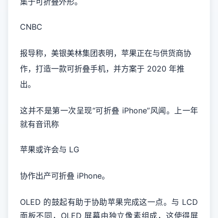
集于可折叠外形。
CNBC
报导称，美银美林集团表明，苹果正在与供货商协
作，打造一款可折叠手机，并方案于 2020 年推
出。
这并不是第一次呈现“可折叠 iPhone”风闻。上一年
就有音讯称
苹果或许会与 LG
协作出产可折叠 iPhone。
OLED 的鼓起有助于协助苹果完成这一点。与 LCD
面板不同，OLED 屏幕由独立像素组成，这使得屏