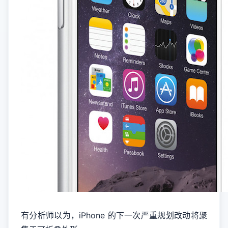
有分析师以为，iPhone 的下一次严重规划改动将聚