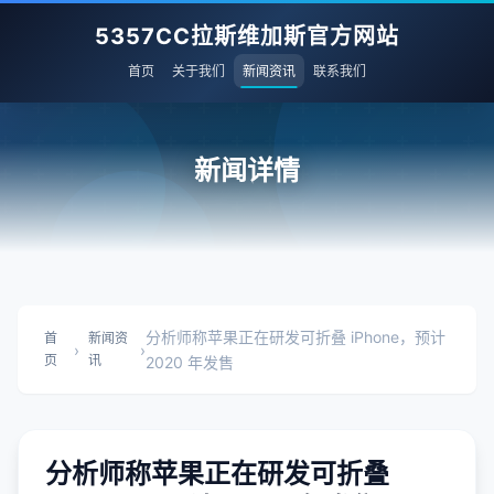
5357CC拉斯维加斯官方网站
首页
关于我们
新闻资讯
联系我们
新闻详情
分析师称苹果正在研发可折叠 iPhone，预计
首
新闻资
›
›
页
讯
2020 年发售
分析师称苹果正在研发可折叠