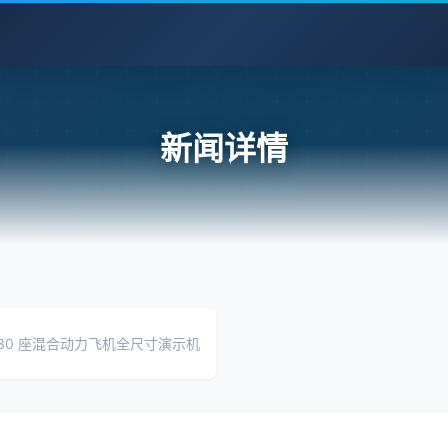
新闻详情
出首架 30 座混合动力飞机全尺寸演示机