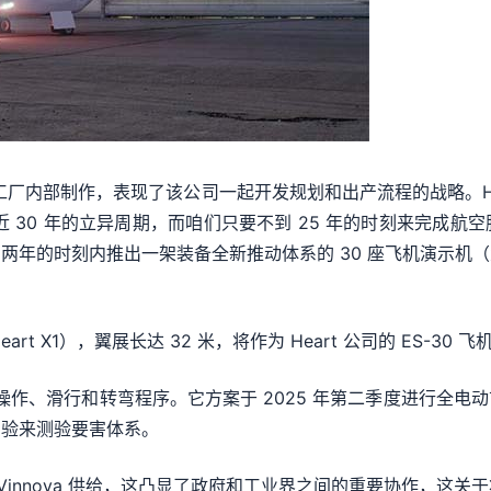
工厂内部制作，表现了该公司一起开发规划和出产流程的战略。Hear
的职业正挨近 30 年的立异周期，而咱们只要不到 25 年的时刻来
两年的时刻内推出一架装备全新推动体系的 30 座飞机演示机
 1（Heart X1），翼展长达 32 米，将作为 Heart 公司的 ES-
操作、滑行和转弯程序。它方案于 2025 年第二季度进行全电动
测验来测验要害体系。
组织 Vinnova 供给，这凸显了政府和工业界之间的重要协作，