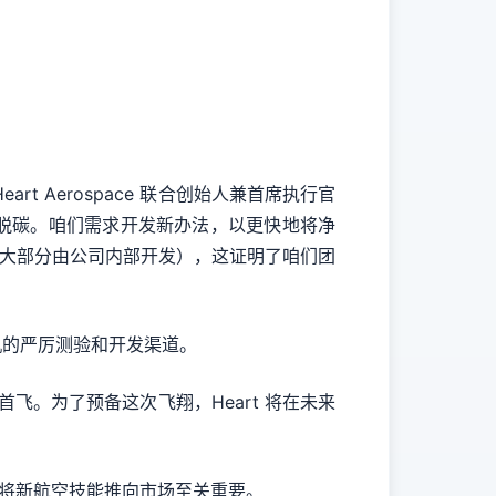
t Aerospace 联合创始人兼首席执行官
完成航空脱碳。咱们需求开发新办法，以更快地将净
（大部分由公司内部开发），这证明了咱们团
30 飞机的严厉测验和开发渠道。
首飞。为了预备这次飞翔，Heart 将在未来
这关于将新航空技能推向市场至关重要。