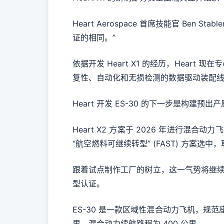
Heart Aerospace 首席技能官 B
证的相同。”
依据开发 Heart X1 的经历，Hea
复性、自动化和无损检测的数据驱动装配
Heart 开发 ES-30 的下一步是构建预出
Heart X2 方案于 2026 年进行混合动
“航空燃料可继续转型” (FAST) 方案选
跟着试点制作工厂的树立，这一气势将继续下去
型认证。
ES-30 是一款区域性混合动力飞机，规
里，混合动力续航路程为 400 公里。