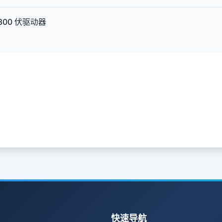
 800 伏驱动器
快速导航