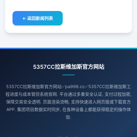
← 返回新闻列表
5357CC拉斯维加斯官方网站
5357CC拉斯维加斯官方网站✅pa998.cc✅5357CC拉斯维加斯工
程进度与成本管控系统官网. 平台通过多重安全认证, 支付过程加密,
保障交易安全透明. 页面渲染流畅, 支持快速进入网页版或下载官方
APP. 集团项目数据实时同步, 在各种设备上都能获得稳定的操作体
验.