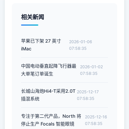
相关新闻
苹果已下架 27 英寸
2026-01-06
iMac
07:58:35
中国电动垂直起降飞行器最
2026-01-02
大单笔订单诞生
07:58:35
长城山海炮Hi4-T采用2.0T
2025-12-17
插混系统
07:58:35
专注于第二代产品，North 将
2025-12-16
停止生产 Focals 智能眼镜
07:58:35