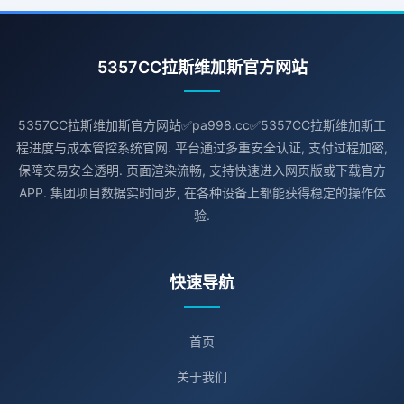
5357CC拉斯维加斯官方网站
5357CC拉斯维加斯官方网站✅pa998.cc✅5357CC拉斯维加斯工
程进度与成本管控系统官网. 平台通过多重安全认证, 支付过程加密,
保障交易安全透明. 页面渲染流畅, 支持快速进入网页版或下载官方
APP. 集团项目数据实时同步, 在各种设备上都能获得稳定的操作体
验.
快速导航
首页
关于我们