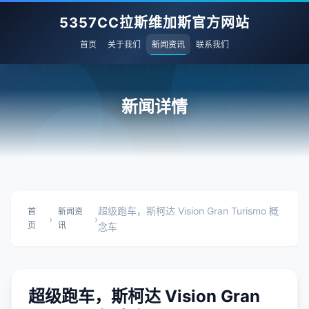
5357CC拉斯维加斯官方网站
首页
关于我们
新闻资讯
联系我们
新闻详情
超级跑车，斯柯达 Vision Gran Turismo 概
首
新闻资
›
›
页
讯
念车
超级跑车，斯柯达 Vision Gran