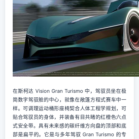
在斯柯达 Vision Gran Turismo 中，驾驭员坐在极
简数字驾驭舱的中心，就像在敞篷方程式赛车中一
样。可调理运动桶形座椅契合人体工程学规划，可
贴合驾驭员的身体，并装备有目共睹的红橙色六点
式安全带。具有未来感的碳纤维方向盘的顶部和底
部是扁平的。它是与多年驾驭 Gran Turismo 的专