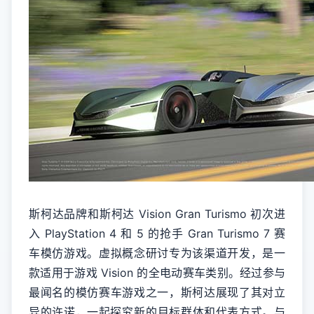
斯柯达品牌和斯柯达 Vision Gran Turismo 初次进
入 PlayStation 4 和 5 的抢手 Gran Turismo 7 赛
车模仿游戏。虚拟概念研讨专为该渠道开发，是一
款适用于游戏 Vision 的全电动赛车类别。经过参与
最闻名的模仿赛车游戏之一，斯柯达展现了其对立
异的许诺，一起探究新​​的目标群体和代表方式。与