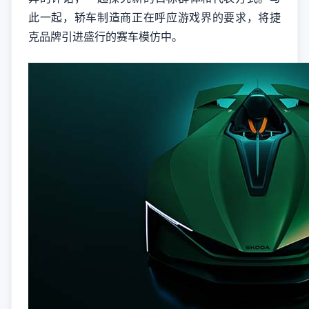
此一起，轿车制造商正在呼应游戏界的要求，将捷
克品牌引进盛行的赛车模仿中。