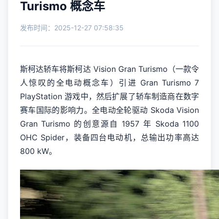
Turismo 概念车
发布时间：2025-12-27 07:58:35
斯柯达轿车将斯柯达 Vision Gran Turismo（一款令
人惊叹的全电动概念车）引进 Gran Turismo 7
PlayStation 游戏中，然后扩展了轿车制造商在数字
赛车国际的影响力。全电动全轮驱动 Skoda Vision
Gran Turismo 的创意源自 1957 年 Skoda 1100
OHC Spider，装备四台电动机，总输出功率高达
800 kW。