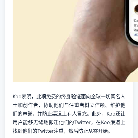
Koo表明，此项免费的终身验证面向全球一切闻名人
士和创作者，协助他们与注重者树立信赖、维护他
们的声誉，并防止渠道上有人冒充。此外，Koo还让
用户能够无缝地搬迁他们的Twitter，在Koo渠道上
找到他们的Twitter注重，然后防止从零开始。