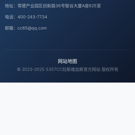
地址：常德产业园区创新路36号智谷大厦A座625室
电话：400-243-7734
邮箱：cc65@qq.com
网站地图
© 2023–2025 5357CC拉斯维加斯官方网站 版权所有