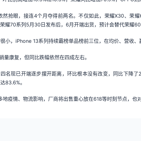
抢眼，接连4个月夺得前两名。不仅如此，荣耀X30、荣耀60
荣耀70系列5月30日发布后，6月开端出货，预计会替代荣耀6
小，iPhone 13系列持续霸榜单品榜前三位，在均价、营收
成的销量康复，但同比跌幅依然在四成左右。
前四名现已开端逐步摆开距离，环比根本没有改变，同比下降了24.
83.6%。
依然遭到多地疫情、物流影响，厂商将出售重心放在618等时刻节点，