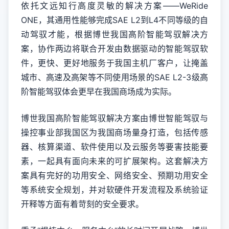
依托文远知行高度灵敏的解决方案——WeRide
ONE，其通用性能够完成SAE L2到L4不同等级的自
动驾驭才能，根据博世我国高阶智能驾驭解决方
案，协作两边将联合开发由数据驱动的智能驾驭软
件，更快、更好地服务于我国主机厂客户，让掩盖
城市、高速及高架等不同使用场景的SAE L2-3级高
阶智能驾驭体会更早在我国商场成为实际。
博世我国高阶智能驾驭解决方案由博世智能驾驭与
操控事业部我国区为我国商场量身打造，包括传感
器、核算渠道、软件使用以及云服务等要害技能要
素，一起具有面向未来的可扩展架构。这套解决方
案具有完好的功用安全、网络安全、预期功用安全
等系统安全规划，并对软硬件开发流程及系统验证
开释等方面有着苛刻的安全要求。