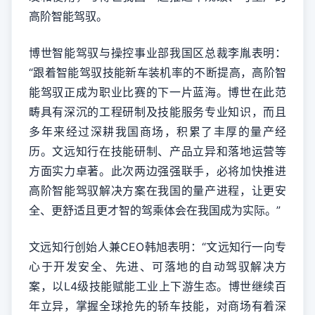
高阶智能驾驭。
博世智能驾驭与操控事业部我国区总裁李胤表明：
“跟着智能驾驭技能新车装机率的不断提高，高阶智
能驾驭正成为职业比赛的下一片蓝海。博世在此范
畴具有深沉的工程研制及技能服务专业知识，而且
多年来经过深耕我国商场，积累了丰厚的量产经
历。文远知行在技能研制、产品立异和落地运营等
方面实力卓著。此次两边强强联手，必将加快推进
高阶智能驾驭解决方案在我国的量产进程，让更安
全、更舒适且更才智的驾乘体会在我国成为实际。”
文远知行创始人兼CEO韩旭表明：“文远知行一向专
心于开发安全、先进、可落地的自动驾驭解决方
案，以L4级技能赋能工业上下游生态。博世继续百
年立异，掌握全球抢先的轿车技能，对商场有着深