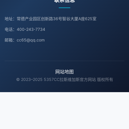
联系信息
地址：常德产业园区创新路36号智谷大厦A座625室
电话：400-243-7734
邮箱：cc65@qq.com
网站地图
© 2023–2025 5357CC拉斯维加斯官方网站 版权所有