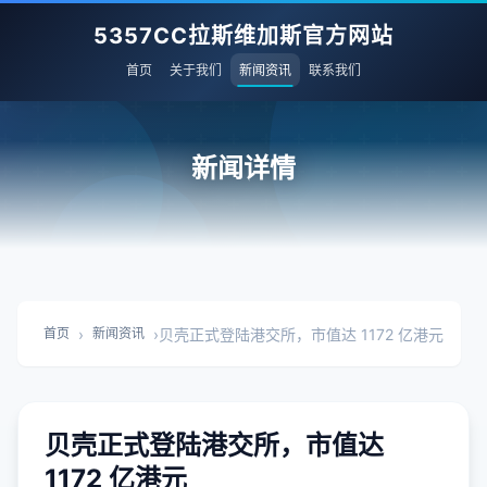
5357CC拉斯维加斯官方网站
首页
关于我们
新闻资讯
联系我们
新闻详情
›
›
贝壳正式登陆港交所，市值达 1172 亿港元
首页
新闻资讯
贝壳正式登陆港交所，市值达
1172 亿港元