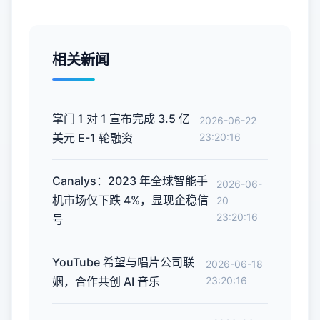
相关新闻
掌门 1 对 1 宣布完成 3.5 亿
2026-06-22
美元 E-1 轮融资
23:20:16
Canalys：2023 年全球智能手
2026-06-
机市场仅下跌 4%，显现企稳信
20
23:20:16
号
YouTube 希望与唱片公司联
2026-06-18
姻，合作共创 AI 音乐
23:20:16