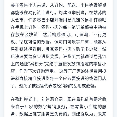
关于零售小店来说，从订购、配送、出售等缓解期
都能够在易孔链上进行。刘建漒举例说，在姑苏的
太仓市，许多零售小店开端用易孔链的易孔订购吧
在手机上订购。零售小店的每一笔订单都会主动被
存放在区块链上然后构成通明、可追溯、不行更
改、彻底可信的数据。像可口可乐等厂商，能够从
易孔链途径看到，哪家零售小店收购了多少货，然
后决议要给多少进货奖赏。进货奖赏就通过易孔链
上的通证“易积分”完结了直接发放到指定的零售小
店，作为下次订购运用。 这等于厂家的途径费用投
进就直接精准投进到每一个应该要投进的终端门店
了，避免了被出售代表或经销商的乱用或截留。
在盈利模式上，刘建漒介绍，现在易孔链首要营收
来自于厂家的数字营销服务，在零售小店端的服
务，数据上链等服务是免费的。刘建漒以为，未来