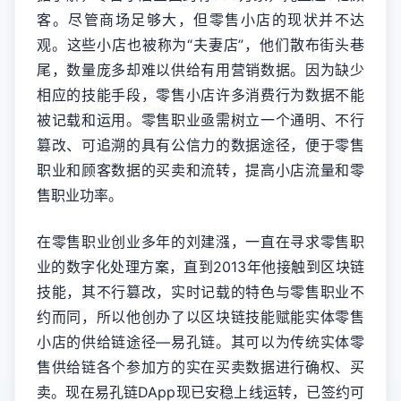
客。尽管商场足够大，但零售小店的现状并不达
观。这些小店也被称为“夫妻店”，他们散布街头巷
尾，数量庞多却难以供给有用营销数据。因为缺少
相应的技能手段，零售小店许多消费行为数据不能
被记载和运用。零售职业亟需树立一个通明、不行
篡改、可追溯的具有公信力的数据途径，便于零售
职业和顾客数据的买卖和流转，提高小店流量和零
售职业功率。
在零售职业创业多年的刘建漒，一直在寻求零售职
业的数字化处理方案，直到2013年他接触到区块链
技能，其不行篡改，实时记载的特色与零售职业不
约而同，所以他创办了以区块链技能赋能实体零售
小店的供给链途径—易孔链。其可以为传统实体零
售供给链各个参加方的实在买卖数据进行确权、买
卖。现在易孔链DApp现已安稳上线运转，已签约可