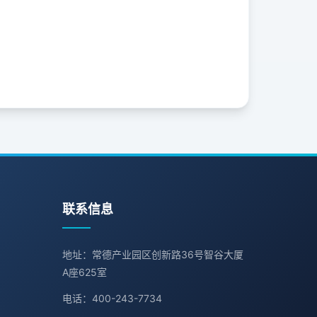
联系信息
地址：常德产业园区创新路36号智谷大厦
A座625室
电话：400-243-7734