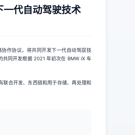
发下一代自动驾驶技术
一项战略协作协议，将共同开发下一代自动驾驭技
开发根据 2021 年初次在 BMW iX 车
有联合开发、东西链和用于存储、再处理和