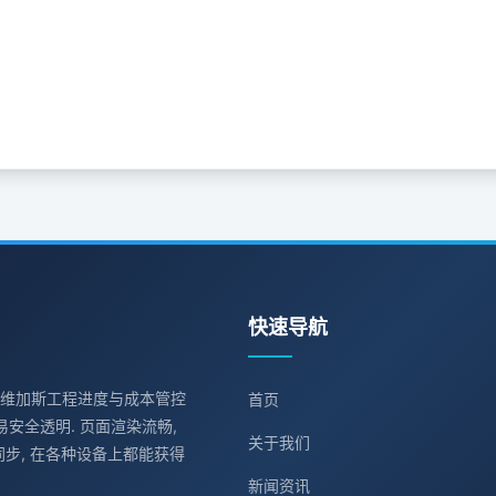
快速导航
C拉斯维加斯工程进度与成本管控
首页
易安全透明. 页面渲染流畅,
关于我们
同步, 在各种设备上都能获得
新闻资讯