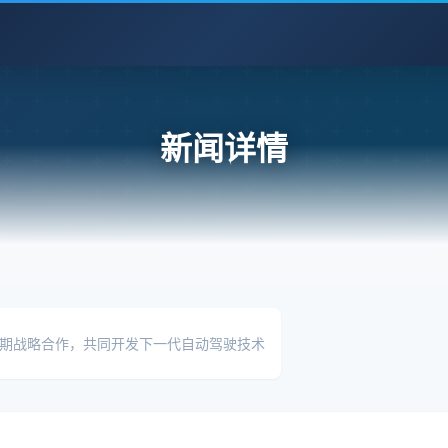
新闻详情
 达成长期战略合作，共同开发下一代自动驾驶技术