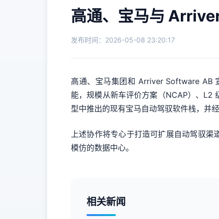
高通、宝马与 Arri
发布时间：2026-05-08 23:20:17
高通、宝马集团和 Arriver Soft
能，规模从新车评价方案（NCAP）、L2 级
型中推出的现有宝马自动驾驭软件栈，并
上述协作将专心于打造可扩展自动驾驭渠
模仿的数据中心。
相关新闻