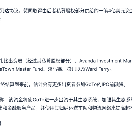
A）到达协议，赞同取得由后者私募股权部分供给的一笔4亿美元资
在
。
局（经过其私募股权部分）、Avanda Investment Mana
aTown Master Fund、淡马锡、腾讯以及Ward Ferry。
结算到来前，估计会有更多出资者参加GoTo的IPO前融资。
中称，该资金将使GoTo进一步出资于其生态系统，加强其生态
付出和金融服务产品，并使用其归纳运送车队和物流网络来提高超
兽