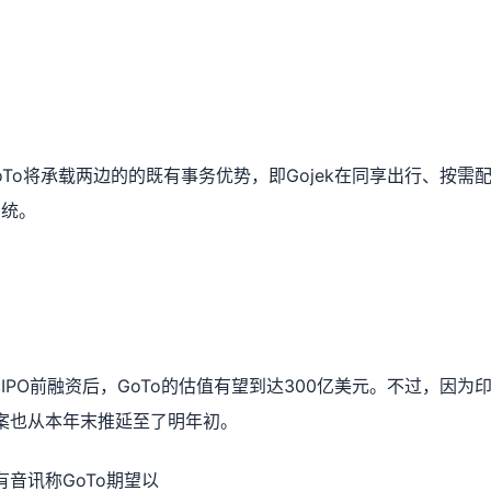
oTo将承载两边的的既有事务优势，即Gojek在同享出行、按需配送
系统。
PO前融资后，GoTo的估值有望到达300亿美元。不过，因为
方案也从本年末推延至了明年初。
有音讯称GoTo期望以