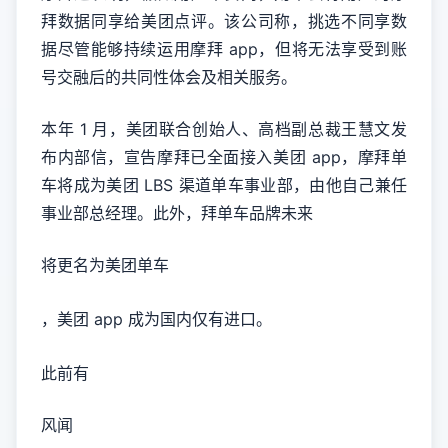
拜数据同享给美团点评。该公司称，挑选不同享数
据尽管能够持续运用摩拜 app，但将无法享受到账
号交融后的共同性体会及相关服务。
本年 1 月，美团联合创始人、高档副总裁王慧文发
布内部信，宣告摩拜已全面接入美团 app，摩拜单
车将成为美团 LBS 渠道单车事业部，由他自己兼任
事业部总经理。此外，拜单车品牌未来
将更名为美团单车
，美团 app 成为国内仅有进口。
此前有
风闻