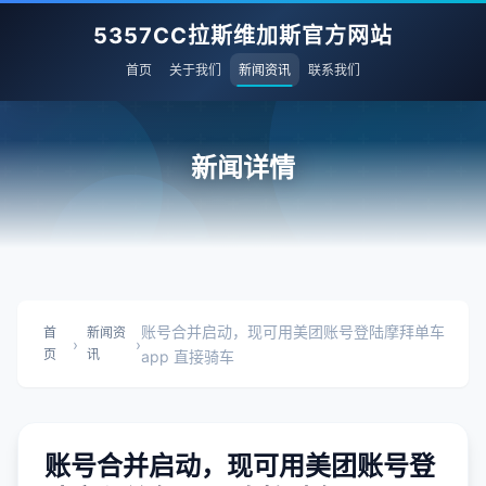
5357CC拉斯维加斯官方网站
首页
关于我们
新闻资讯
联系我们
新闻详情
账号合并启动，现可用美团账号登陆摩拜单车
首
新闻资
›
›
页
讯
app 直接骑车
账号合并启动，现可用美团账号登