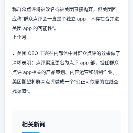
称群众点评将被改名或被美团直接抛弃，但美团回
应称“群众点评会一直是个独立 app，不存在合并进
美团 app 的可能性”。
上个月
，美团 CEO 王兴在内部信中对群众点评的效果做了
清晰表明：点评渠道更名为点评 app 部，担任群众
点评 app相关的产品策划、内容运营和研制作业。
美团期望将群众点评做成一个“公正可依靠的在线查
找渠道”。
相关新闻