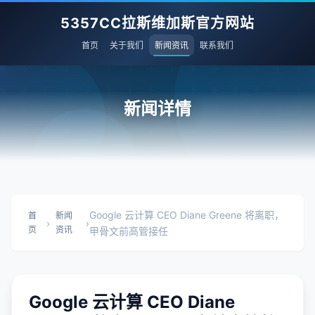
5357CC拉斯维加斯官方网站
首页
关于我们
新闻资讯
联系我们
新闻详情
Google 云计算 CEO Diane Greene 将离职，
首
新闻
›
›
页
资讯
甲骨文前高管接任
Google 云计算 CEO Diane