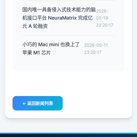
国内唯一具备侵入式技术能力的脑
2026-
机接口平台 NeuraMatrix 完成亿
05-19
23:20:17
元 A 轮融资
小巧的 Mac mini 也换上了
2026-05-11
苹果 M1 芯片
23:20:17
← 返回新闻列表