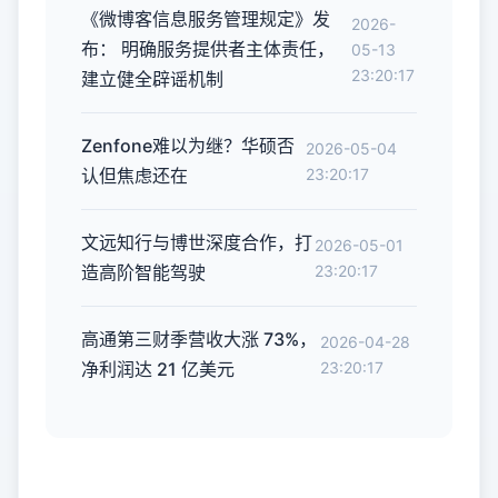
《微博客信息服务管理规定》发
2026-
布： 明确服务提供者主体责任，
05-13
23:20:17
建立健全辟谣机制
Zenfone难以为继？华硕否
2026-05-04
认但焦虑还在
23:20:17
文远知行与博世深度合作，打
2026-05-01
造高阶智能驾驶
23:20:17
高通第三财季营收大涨 73%，
2026-04-28
净利润达 21 亿美元
23:20:17