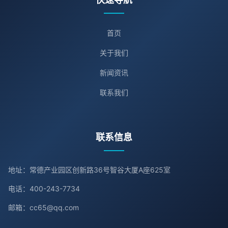
首页
关于我们
新闻资讯
联系我们
联系信息
地址：常德产业园区创新路36号智谷大厦A座625室
电话：400-243-7734
邮箱：cc65@qq.com