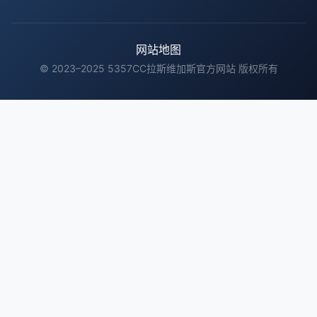
网站地图
© 2023–2025 5357CC拉斯维加斯官方网站 版权所有