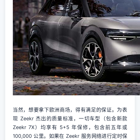
当然，想要拿下欧洲商场，得有满足的保证。为表
现 Zeekr 杰出的质量标准，一切车型（包含新款
Zeekr 7X）均享有 5+5 年保修，包含前五年或
100,000 公里。如果在 Zeekr 服务网络进行定时保