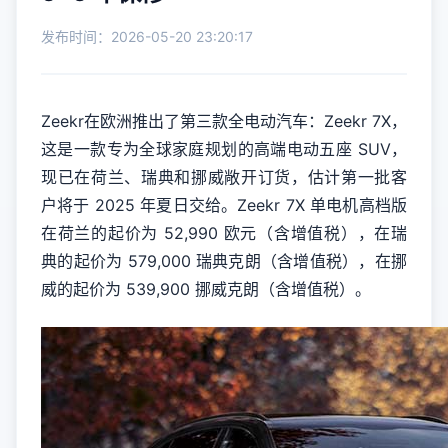
发布时间：2026-05-20 23:20:17
Zeekr在欧洲推出了第三款全电动汽车：Zeekr 7X，
这是一款专为全球家庭规划的高端电动五座 SUV，
现已在荷兰、瑞典和挪威敞开订货，估计第一批客
户将于 2025 年夏日交给。Zeekr 7X 单电机高档版
在荷兰的起价为 52,990 欧元（含增值税），在瑞
典的起价为 579,000 瑞典克朗（含增值税），在挪
威的起价为 539,900 挪威克朗（含增值税）。