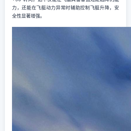
力，还能在飞艇动力异常时辅助控制飞艇升降，安
全性显著增强。