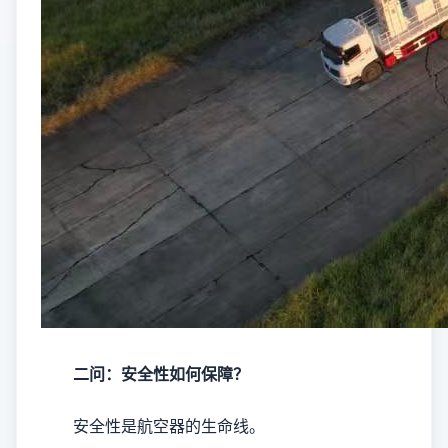
二问：安全性如何保障？
安全性是航空器的生命线。