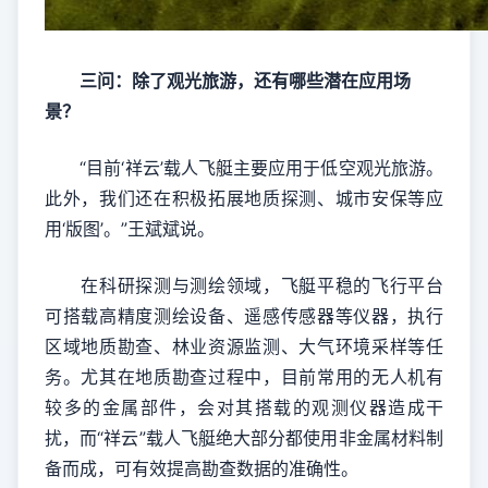
三问：除了观光旅游，还有哪些潜在应用场
景？
“目前‘祥云’载人飞艇主要应用于低空观光旅游。
此外，我们还在积极拓展地质探测、城市安保等应
用‘版图’。”王斌斌说。
在科研探测与测绘领域，飞艇平稳的飞行平台
可搭载高精度测绘设备、遥感传感器等仪器，执行
区域地质勘查、林业资源监测、大气环境采样等任
务。尤其在地质勘查过程中，目前常用的无人机有
较多的金属部件，会对其搭载的观测仪器造成干
扰，而“祥云”载人飞艇绝大部分都使用非金属材料制
备而成，可有效提高勘查数据的准确性。