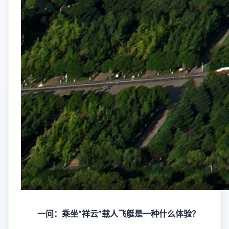
一问：乘坐“祥云”载人飞艇是一种什么体验？