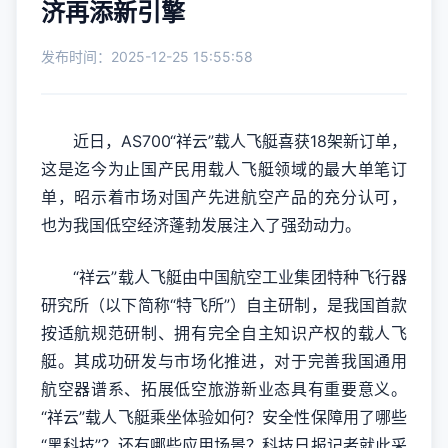
济再添新引擎
发布时间：2025-12-25 15:55:58
近日，AS700“祥云”载人飞艇喜获18架新订单，
这是迄今为止国产民用载人飞艇领域的最大单笔订
单，昭示着市场对国产先进航空产品的充分认可，
也为我国低空经济蓬勃发展注入了强劲动力。
“祥云”载人飞艇由中国航空工业集团特种飞行器
研究所（以下简称“特飞所”）自主研制，是我国首款
按适航规范研制、拥有完全自主知识产权的载人飞
艇。其成功研发与市场化推进，对于完善我国通用
航空器谱系、拓展低空旅游新业态具有重要意义。
“祥云”载人飞艇乘坐体验如何？安全性保障用了哪些
“黑科技”？还有哪些应用场景？科技日报记者就此采