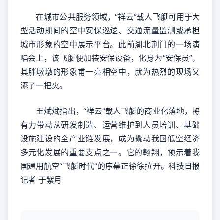
在城市公共服务领域，“祥云”载人飞艇可用于大
型活动期间的空中安保巡逻、交通流量监测或承担
城市形象的空中展示平台。此前湖北荆门的一场演
唱会上，该飞艇便加装安保设备，化身为“安保员”。
其胖墩墩的形象甫一亮相空中，就为热烈的现场又
添了一把火。
王斌斌指出，“祥云”载人飞艇的商业化落地，将
有力带动从研发制造、运营维护到人员培训、基础
设施建设的全产业链发展，成为撬动我国低空经济
多元化发展的重要支点之一。它的翱翔，预示着我
国通用航空“飞艇时代”的序幕正徐徐拉开。科技日报
记者 于紫月