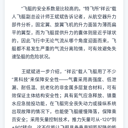
“飞艇的安全系数是比较高的。”特飞所“祥云”载
人飞艇副总设计师王斌斌告诉记者，从航空器升力
部件分析，固定翼、旋翼飞机的升力面皆为薄而扁
平的翼型，而为飞艇提供升力的囊体则是近乎球状
的，因此飞行中无论气流从哪个角度迎面而来，飞
艇都不易发生严重的气流分离险情，可有效避免失
速坠艇的危险状况。
王斌斌进一步介绍，“祥云”载人飞艇用了不少
“黑科技”来保障安全性——气囊采用高强度、低泄
漏、耐低温、抗老化的非金属多层复合材料，可有
效保证主体结构安全性；具有氦气应急释放、镇重
水应急抛投功能，在飞艇完全丧失动力或操纵系统
出现故障的情况下，也能使飞艇缓慢降落，保障乘
员安全；采用矢量控制技术，推力矢量可从-120°到
+90°转向，这不仅能让飞艇具备垂直短距起降的能