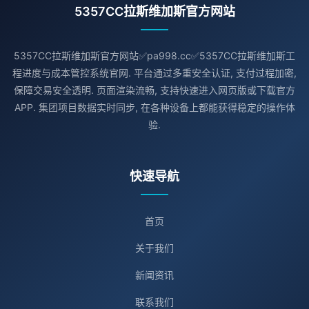
5357CC拉斯维加斯官方网站
5357CC拉斯维加斯官方网站✅pa998.cc✅5357CC拉斯维加斯工
程进度与成本管控系统官网. 平台通过多重安全认证, 支付过程加密,
保障交易安全透明. 页面渲染流畅, 支持快速进入网页版或下载官方
APP. 集团项目数据实时同步, 在各种设备上都能获得稳定的操作体
验.
快速导航
首页
关于我们
新闻资讯
联系我们