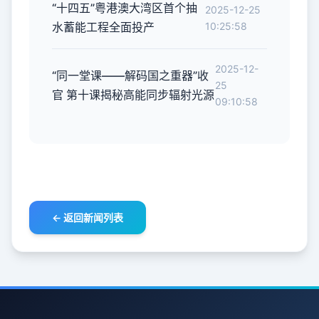
“十四五”粤港澳大湾区首个抽
2025-12-25
水蓄能工程全面投产
10:25:58
2025-12-
“同一堂课——解码国之重器”收
25
官 第十课揭秘高能同步辐射光源
09:10:58
← 返回新闻列表