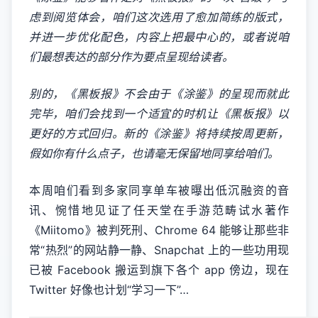
虑到阅览体会，咱们这次选用了愈加简练的版式，
并进一步优化配色，内容上把最中心的，或者说咱
们最想表达的部分作为要点呈现给读者。
别的，《黑板报》不会由于《涂鉴》的呈现而就此
完毕，咱们会找到一个适宜的时机让《黑板报》以
更好的方式回归。新的《涂鉴》将持续按周更新，
假如你有什么点子，也请毫无保留地同享给咱们。
本周咱们看到多家同享单车被曝出低沉融资的音
讯、惋惜地见证了任天堂在手游范畴试水著作
《Miitomo》被判死刑、Chrome 64 能够让那些非
常“热烈”的网站静一静、Snapchat 上的一些功用现
已被 Facebook 搬运到旗下各个 app 傍边，现在
Twitter 好像也计划“学习一下”…