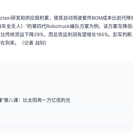
。
botaxi研发和供应链积累，使其自动驾驶套件BOM成本比前代降
随车全无人）”的第四代Robotruck编队方案为例，该方案在
传统货运下降29%，而总货运利润有望增长195%。彭军判断，
在到来。（记者 战钊）
器”第八课：比太阳亮一万亿倍的光