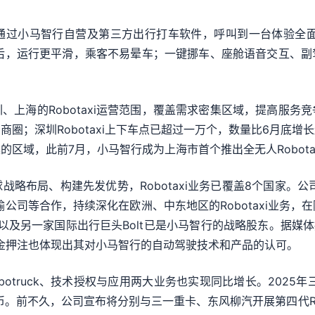
小马智行自营及第三方出行打车软件，呼叫到一台体验全面
型优化后，运行更平滑，乘客不易晕车；一键挪车、座舱语音交互、
海的Robotaxi运营范围，覆盖需求密集区域，提高服务
圈；深圳Robotaxi上下车点已超过一万个，数量比6月底
区域，此前7月，小马智行成为上海市首个推出全无人Robota
局、构建先发优势，Robotaxi业务已覆盖8个国家。公司通过与
输公司等合作，持续深化在欧洲、中东地区的Robotaxi业务
er以及另一家国际出行巨头Bolt已是小马智行的战略股东。据媒体报
金押注也体现出其对小马智行的自动驾驶技术和产品的认可。
otruck、技术授权与应用两大业务也实现同比增长。2025年三季
币。前不久，公司宣布将分别与三一重卡、东风柳汽开展第四代Robo