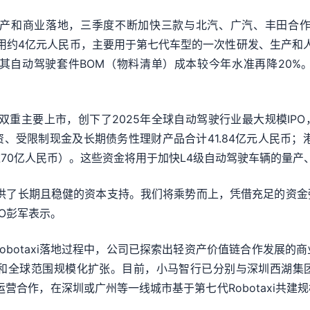
生产和商业落地，三季度不断加快三款与北汽、广汽、丰田合作的第
费用约4亿元人民币，主要用于第七代车型的一次性研发、生产和人
下降，其自动驾驶套件BOM（物料清单）成本较今年水准再降20
双重主要上市，创下了2025年全球自动驾驶行业最大规模IPO
、受限制现金及长期债务性理财产品合计41.84亿元人民币；
70亿人民币）。这些资金将用于加快L4级自动驾驶车辆的量产
了长期且稳健的资本支持。我们将乘势而上，凭借充足的资金
O彭军表示。
botaxi落地过程中，公司已探索出轻资产价值链合作发展的
在国内和全球范围规模化扩张。目前，小马智行已分别与深圳西湖
和运营合作，在深圳或广州等一线城市基于第七代Robotaxi共