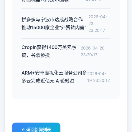
2026-04-
拼多多与宁波市达成战略合作
23
推动15000家企业“外贸转内需”
23:20:17
CropIn获得1400万美元融
2026-04-20
资，谷歌参投
23:20:17
ARM+安卓虚拟化云服务公司多
2026-04-
多云完成近亿元 A 轮融资
19 23:20:17
← 返回新闻列表