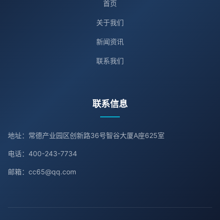
首页
关于我们
新闻资讯
联系我们
联系信息
地址：常德产业园区创新路36号智谷大厦A座625室
电话：400-243-7734
邮箱：cc65@qq.com