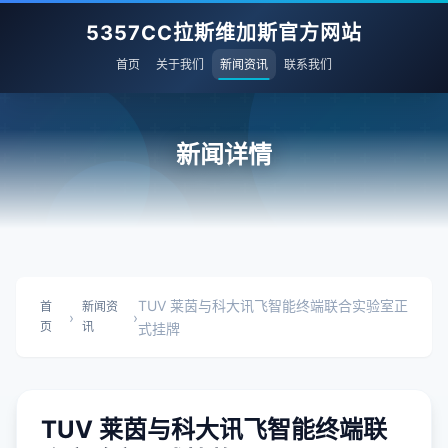
5357CC拉斯维加斯官方网站
首页
关于我们
新闻资讯
联系我们
新闻详情
TUV 莱茵与科大讯飞智能终端联合实验室正
首
新闻资
›
›
页
讯
式挂牌
TUV 莱茵与科大讯飞智能终端联