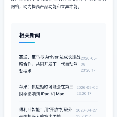
网络，助力提高产品功能和立异才能。
相关新闻
高通、宝马与 Arriver 达成长期战
2026-05-
略合作，共同开发下一代自动驾
08
23:20:17
驶技术
苹果：供应短缺可能会在第三
2026-05-02
财季影响到 iPad 和 Mac
23:20:17
傅利叶智能：用“开放”打破外
2026-04-27
骨骼机器人的技术围城
23:20:17