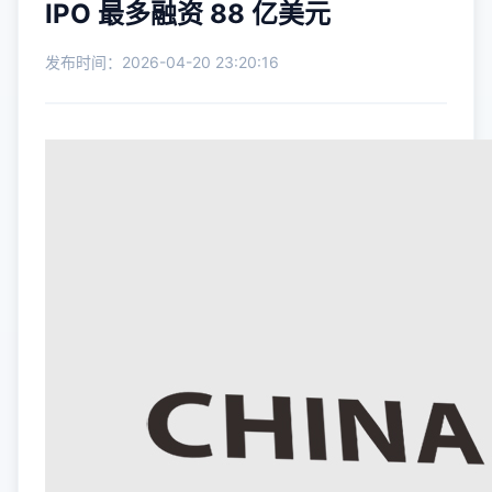
IPO 最多融资 88 亿美元
发布时间：2026-04-20 23:20:16