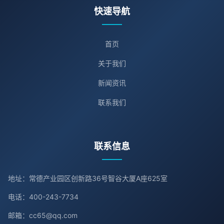
快速导航
首页
关于我们
新闻资讯
联系我们
联系信息
地址：常德产业园区创新路36号智谷大厦A座625室
电话：400-243-7734
邮箱：cc65@qq.com