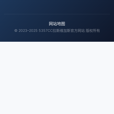
网站地图
© 2023–2025 5357CC拉斯维加斯官方网站 版权所有