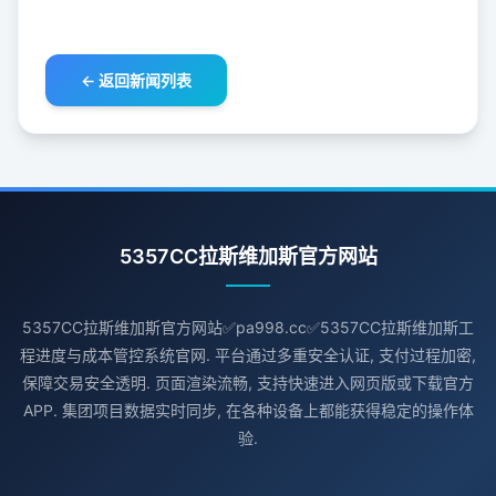
← 返回新闻列表
5357CC拉斯维加斯官方网站
5357CC拉斯维加斯官方网站✅pa998.cc✅5357CC拉斯维加斯工
程进度与成本管控系统官网. 平台通过多重安全认证, 支付过程加密,
保障交易安全透明. 页面渲染流畅, 支持快速进入网页版或下载官方
APP. 集团项目数据实时同步, 在各种设备上都能获得稳定的操作体
验.