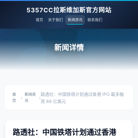
5357CC拉斯维加斯官方网站
首页
关于我们
新闻资讯
联系我们
新闻详情
路透社：中国铁塔计划通过香港 IPO 最多融
首
新闻资
›
›
页
讯
资 88 亿美元
路透社：中国铁塔计划通过香港