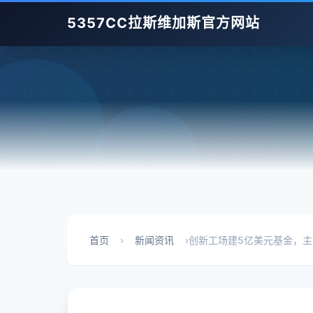
5357CC拉斯维加斯官方网站
首页
›
新闻资讯
›
创新工场建5亿美元基金，主