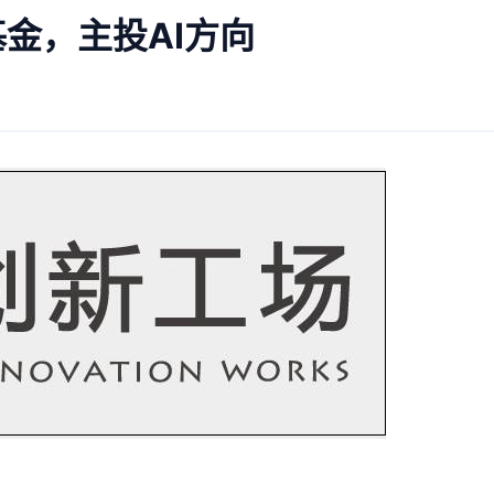
金，主投AI方向