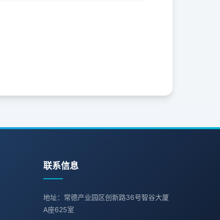
联系信息
地址：常德产业园区创新路36号智谷大厦
A座625室